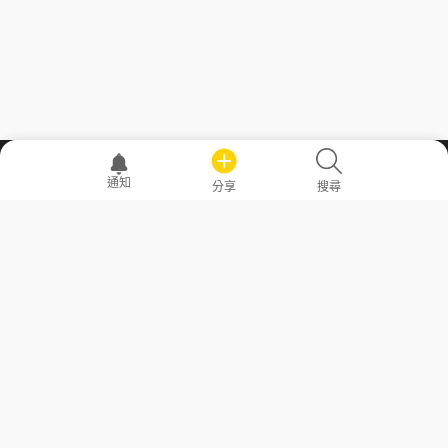
職場透明化運動
通知
分享
搜尋
—— 共享薪水、面試情報，求職不再面議！
求職者工具
常見問答
勞工法令懶人包
常見問答
部落格
發文留言規則
隱私權政策
使用者條款
商品與退款政策