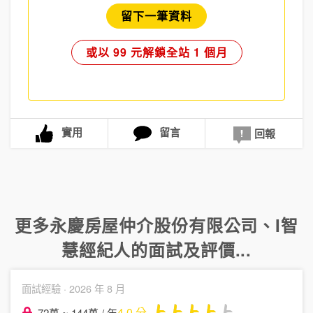
留下一筆資料
或以 99 元解鎖全站 1 個月
實用
留言
回報
更多
永慶房屋仲介股份有限公司
、
I智
慧經紀人
的面試及評價...
面試經驗 ·
2026 年 8 月
4.0
分
72萬 ~ 144萬 / 年