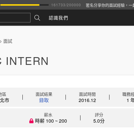
匿名分享你的面試經驗，一
161733
/
200000
認識我們
>
面試
C INTERN
地區
面試結果
面試時間
職務
北市
錄取
2016.12
1 
薪水
評分
時薪 100 ~ 200
5.0分