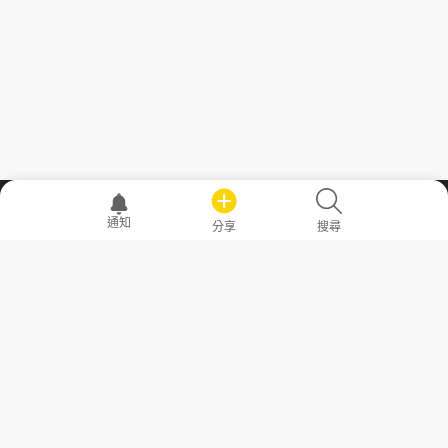
職場透明化運動
通知
分享
搜尋
—— 共享薪水、面試情報，求職不再面議！
求職者工具
常見問答
勞工法令懶人包
常見問答
部落格
發文留言規則
隱私權政策