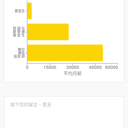
實習生
遊 戲 社
群 營 運
實 習 生
數位
廣告
投放 師
0
15000
30000
45000
60000
平均月薪