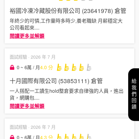
裕國冷凍冷藏股份有限公司 (23641978)
倉管
年終少的可憐,工作量時多時少,養老職缺 月薪穩定大
公司看起來
....
閱讀更多並解鎖
面試經驗 ·
2026 年 7 月
4.0
分
0 ~ 6萬 / 月
十月國際有限公司 (53853111)
倉管
給我們回饋
一人搭配一工讀生hold整倉要求自律強的人員，進出
貨，網購包
....
閱讀更多並解鎖
面試經驗 ·
2026 年 7 月
4.3
分
0 ~ 6萬 / 月