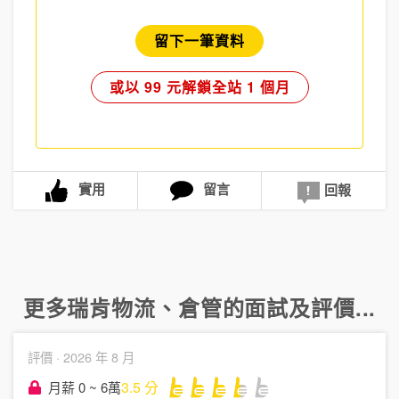
留下一筆資料
或以 99 元解鎖全站 1 個月
實用
留言
回報
更多
瑞肯物流
、
倉管
的面試及評價...
評價 ·
2026 年 8 月
3.5
分
月薪 0 ~ 6萬