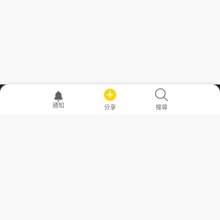
職場透明化運動
通知
分享
搜尋
—— 共享薪水、面試情報，求職不再面議！
求職者工具
常見問答
勞工法令懶人包
常見問答
部落格
發文留言規則
隱私權政策
使用者條款