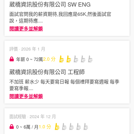
葳橋資訊股份有限公司
SW ENG
面試官問我的薪資期待,我回應是65K,然後面試官
說，這期待應
....
閱讀更多並解鎖
評價 ·
2026 年 1 月
2.0
分
年薪 0 ~ 72萬
葳橋資訊股份有限公司
工程師
不加班 薪水少 每天要寫日報 每個禮拜要寫週報 每季
要寫季報
....
閱讀更多並解鎖
面試經驗 ·
2024 年 12 月
1.0
分
0 ~ 6萬 / 月