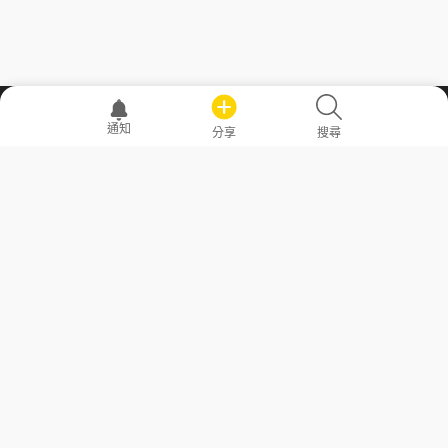
職場透明化運動
通知
分享
搜尋
—— 共享薪水、面試情報，求職不再面議！
求職者工具
常見問答
勞工法令懶人包
常見問答
部落格
發文留言規則
隱私權政策
使用者條款
商品與退款政策
GoodJob