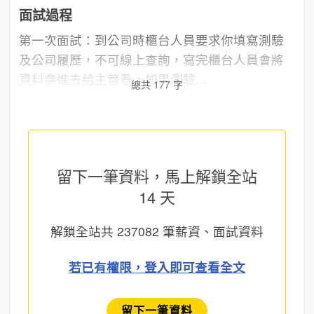
面試過程
第一次面試：到公司時櫃台人員要求你填寫測驗
及公司履歷，不可線上查詢，寫完櫃台人員會將
資料拿進去給主管看，如果測驗...
總共 177 字
留下一筆資料，馬上
解鎖全站
14 天
解鎖全站共
237082
筆薪資、面試資料
若已有權限，登入即可查看全文
留下一筆資料