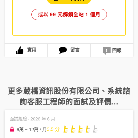
或以 99 元解鎖全站 1 個月
實用
留言
回報
更多
葳橋資訊股份有限公司
、
系統諮
詢客服工程師
的面試及評價...
面試經驗 ·
2026 年 6 月
3.5
分
6萬 ~ 12萬 / 月