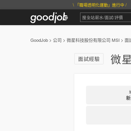
\ 「職場透明化運動」進行中 /
GoodJob
>
公司
>
微星科技股份有限公司 MSI
>
面
微
面試經驗
新