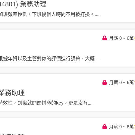
4801)
業務助理
加班頻率極低，下班後個人時間不用被打擾。
....
月薪 0 ~ 6萬
根據年資以及主管對你的評價進行調薪，大概
....
月薪 0 ~ 6萬
業務助理
時效性，到職就開始拼命的key，更是沒有
....
月薪 0 ~ 6萬