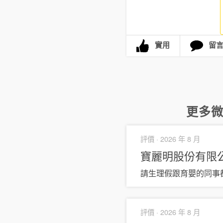
實用
留
更多
評價 ·
2026 年 8 月
寶麗明股份有限
請生理假跟育嬰的同事
評價 ·
2026 年 8 月