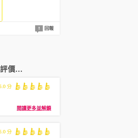
回報
價...
5.0
分
閱讀更多並解鎖
5.0
分