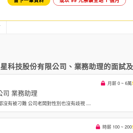
留下一筆資料
或以 99 元解鎖全站 1 個月
言
微星科技股份有限公司
、
業務助理
的面試及評
月薪 0 ~ 6萬
公司
業務助理
都沒有被刁難 公司老闆對性別也沒有歧視
....
時薪 100 ~ 200