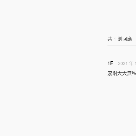
共
1
則回應
1F
2021 年 
感謝大大無