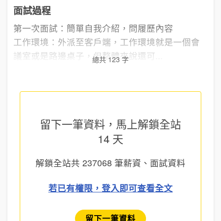
面試過程
第一次面試：簡單自我介紹，問履歷內容
工作環境：外派至客戶端，工作環境就是一個會
議室或是路邊桌子，但整體來說還可...
總共 123 字
留下一筆資料，馬上
解鎖全站
14 天
解鎖全站共
237068
筆薪資、面試資料
若已有權限，登入即可查看全文
留下一筆資料