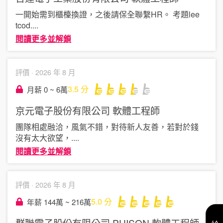
一開始需到櫃檯換證，之後請保全聯繫HR。 考題lee
tcod
....
閱讀更多並解鎖
評價 ·
2026 年 8 月
3.5
分
月薪 0 ~ 6萬
京元電子股份有限公司
軟體工程師
團隊相處融洽，風氣不錯，對待新人友善，若對於錢
沒有太大欲望，
....
閱讀更多並解鎖
評價 ·
2026 年 8 月
5.0
分
年薪 144萬 ~ 216萬
群聯電子股份有限公司 PHISON
軟體工程師