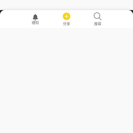
職場透明化運動
通知
分享
搜尋
—— 共享薪水、面試情報，求職不再面議！
求職者工具
常見問答
勞工法令懶人包
常見問答
部落格
發文留言規則
隱私權政策
使用者條款
商品與退款政策
GoodJob
關於我們