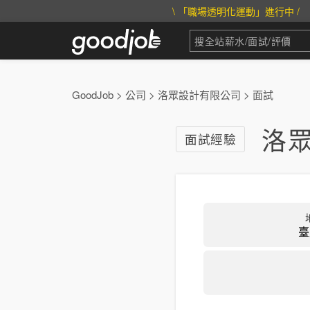
\ 「職場透明化運動」進行中 /
GoodJob
>
公司
>
洛眾設計有限公司
>
面試
洛
面試經驗
臺