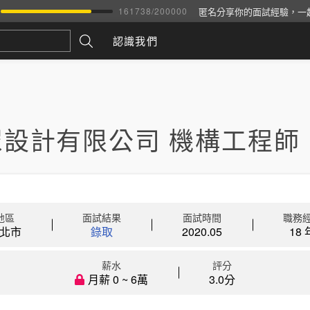
匿名分享你的面試經驗，一
161738
/
200000
認識我們
眾設計有限公司 機構工程師
地區
面試結果
面試時間
職務
北市
錄取
2020.05
18 
薪水
評分
月薪 0 ~ 6萬
3.0分