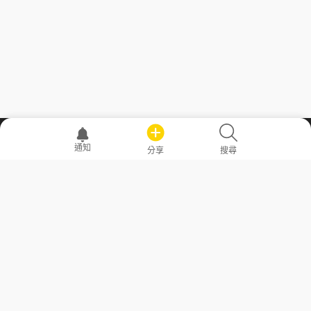
職場透明化運動
通知
分享
搜尋
—— 共享薪水、面試情報，求職不再面議！
求職者工具
常見問答
勞工法令懶人包
常見問答
部落格
發文留言規則
隱私權政策
使用者條款