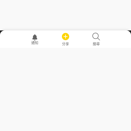
職場透明化運動
通知
分享
搜尋
—— 共享薪水、面試情報，求職不再面議！
求職者工具
常見問答
勞工法令懶人包
常見問答
部落格
發文留言規則
隱私權政策
使用者條款
商品與退款政策
GoodJob