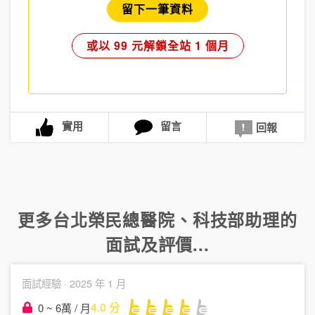
留下一筆資料
或以 99 元解鎖全站 1 個月
實用
留言
回報
更多
台北榮民總醫院
、
科技部助理
的
面試及評價...
面試經驗 ·
2025 年 1 月
4.0
分
0 ~ 6萬 / 月