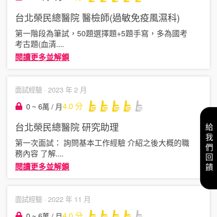
台北榮民總醫院
醫檢師(過敏免疫風濕科)
第一階段為筆試，50題選擇題+5題手寫，多為國考
考古題(血清
....
閱讀更多並解鎖
面試經驗 ·
2023 年 2 月
4.0
分
0 ~ 6萬 / 月
台北榮民總醫院
研究助理
給我們回饋
第一次面試： 詢問基本工作經驗 介紹之後大概的職
務內容 了解
....
閱讀更多並解鎖
面試經驗 ·
2022 年 11 月
4.0
分
0 ~ 6萬 / 月