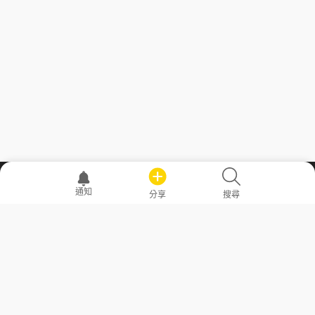
職場透明化運動
通知
分享
搜尋
—— 共享薪水、面試情報，求職不再面議！
求職者工具
常見問答
勞工法令懶人包
常見問答
部落格
發文留言規則