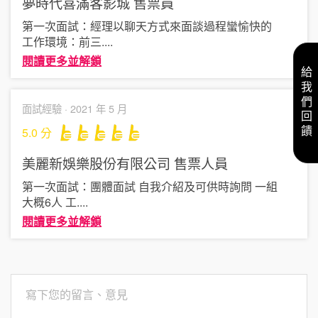
夢時代喜滿客影城
售票員
第一次面試：經理以聊天方式來面談過程蠻愉快的
工作環境：前三
....
閱讀更多並解鎖
給我們回饋
面試經驗 ·
2021 年 5 月
5.0
分
美麗新娛樂股份有限公司
售票人員
第一次面試：團體面試 自我介紹及可供時詢問 一組
大概6人 工
....
閱讀更多並解鎖