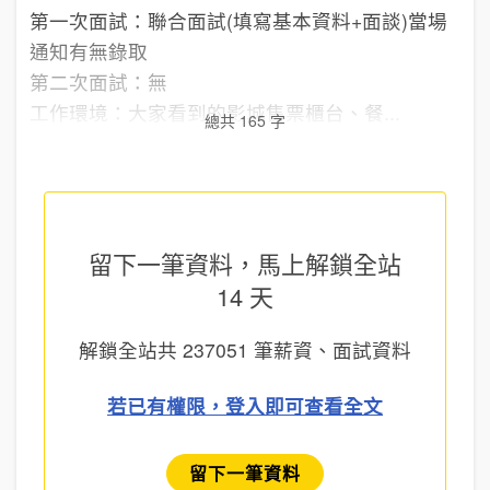
第一次面試：聯合面試(填寫基本資料+面談)當場
通知有無錄取
第二次面試：無
工作環境：大家看到的影城售票櫃台、餐...
總共 165 字
留下一筆資料，馬上
解鎖全站
14 天
解鎖全站共
237051
筆薪資、面試資料
若已有權限，登入即可查看全文
留下一筆資料