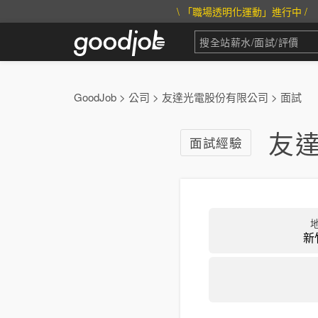
\ 「職場透明化運動」進行中 /
GoodJob
>
公司
>
友達光電股份有限公司
>
面試
友
面試經驗
新