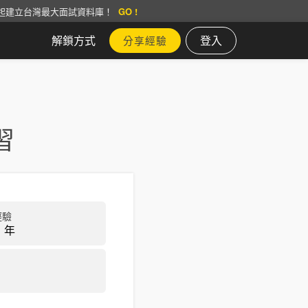
起建立台灣最大面試資料庫！
GO !
解鎖方式
登入
分享經驗
習
經驗
 年