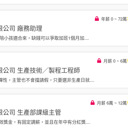
年薪 0 ~ 72萬
限公司
廠務助理
要陪小孩適合來，缺錢可以爭取加班1個月加
....
月薪 0 ~ 6萬
限公司
生產技術╱製程工程師
彈性，主管也不會擋請假，只要選非生產日就
....
月薪 6萬 ~ 12萬
限公司
生產部課級主管
績效獎金，有固定調薪，並且在年中有分紅獎
....