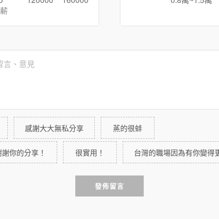
0
120000
160000
0.8萬~1.5萬
薪
感謝大大無私分享
蒸的很蚌
謝謝你的分享！
很實用！
台灣的職場因為有你變得
發佈留言