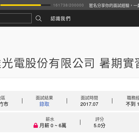
匿名分享你的面試經驗，一
161738
/
200000
認識我們
達光電股份有限公司 暑期實
地區
面試結果
面試時間
職務
竹市
錄取
2017.07
不到 1
薪水
評分
月薪 0 ~ 6萬
5.0分