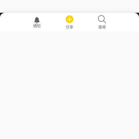
職場透明化運動
通知
分享
搜尋
—— 共享薪水、面試情報，求職不再面議！
求職者工具
常見問答
勞工法令懶人包
常見問答
部落格
發文留言規則
隱私權政策
使用者條款
商品與退款政策
GoodJob
關於我們