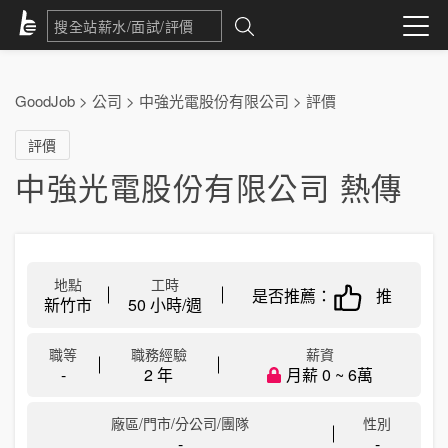
GoodJob
>
公司
>
中強光電股份有限公司
>
評價
評價
中強光電股份有限公司 熱傳
地點
工時
是否推薦：
推
新竹市
50 小時/週
職等
職務經驗
薪資
-
2 年
月薪 0 ~ 6萬
廠區/門市/分公司/團隊
性別
-
-