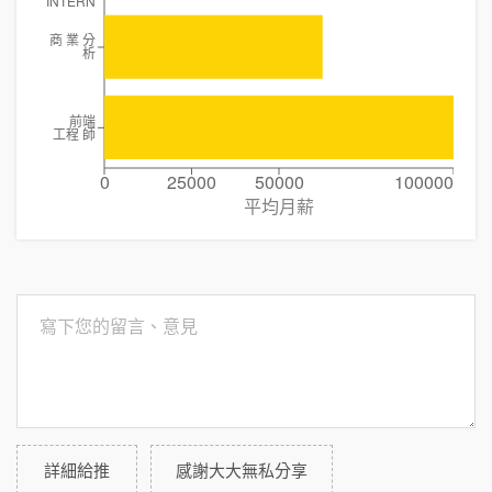
INTERN
商 業 分
析
前端
工程 師
0
25000
50000
100000
平均月薪
詳細給推
感謝大大無私分享