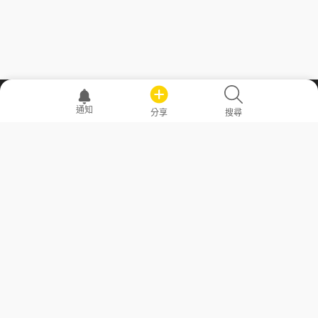
職場透明化運動
通知
分享
搜尋
—— 共享薪水、面試情報，求職不再面議！
求職者工具
常見問答
勞工法令懶人包
常見問答
部落格
發文留言規則
隱私權政策
使用者條款
商品與退款政策