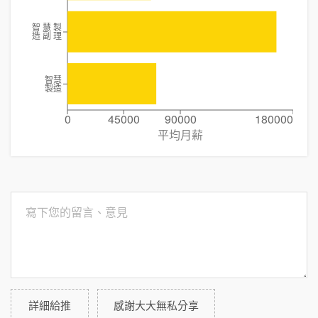
智 慧 製
造 副 理
智慧
製造
0
45000
90000
180000
平均月薪
詳細給推
感謝大大無私分享