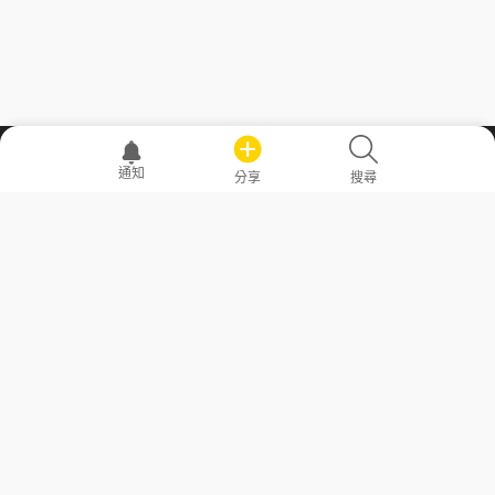
職場透明化運動
通知
分享
搜尋
—— 共享薪水、面試情報，求職不再面議！
求職者工具
常見問答
勞工法令懶人包
常見問答
部落格
發文留言規則
隱私權政策
使用者條款
商品與退款政策