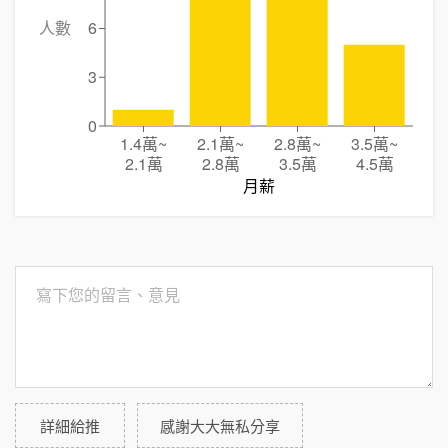
人數
6
3
0
1.4萬
~
2.1萬
~
2.8萬
~
3.5萬
~
2.1萬
2.8萬
3.5萬
4.5萬
月薪
詳細給推
感謝大大無私分享