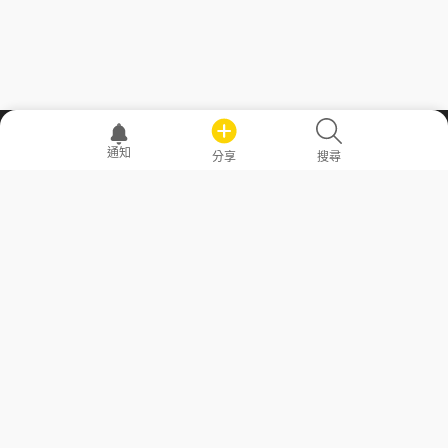
職場透明化運動
通知
分享
搜尋
—— 共享薪水、面試情報，求職不再面議！
求職者工具
常見問答
勞工法令懶人包
常見問答
部落格
發文留言規則
隱私權政策
使用者條款
商品與退款政策