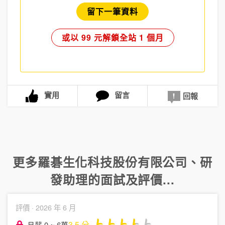
留下一筆資料
或以 99 元解鎖全站 1 個月
實用
留言
回報
更多
羅碁生化科技股份有限公司
、
研
發助理
的面試及評價...
評價 ·
2026 年 6 月
3.5
分
月薪 0 ~ 6萬