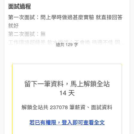
面試過程
第一次面試：問上學時做過甚麼實驗 就直接回答
就好
第二次面試：無
工作環境超級差 飲水機濾心不會換 待遇不佳 同...
總共 129 字
留下一筆資料，馬上
解鎖全站
14 天
解鎖全站共
237078
筆薪資、面試資料
若已有權限，登入即可查看全文