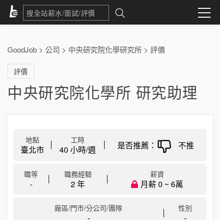
GoodJob
>
公司
>
中央研究院化學研究所
>
評價
評價
中央研究院化學所 研究助理
地點
工時
是否推薦：
不推
臺北市
40 小時/週
職等
職務經驗
薪資
-
2 年
月薪 0 ~ 6萬
廠區/門市/分公司/團隊
性別
-
-