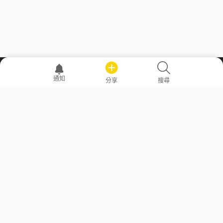
職場透明化運動
通知
分享
搜尋
—— 共享薪水、面試情報，求職不再面議！
求職者工具
常見問答
勞工法令懶人包
常見問答
部落格
發文留言規則
隱私權政策
使用者條款
商品與退款政策