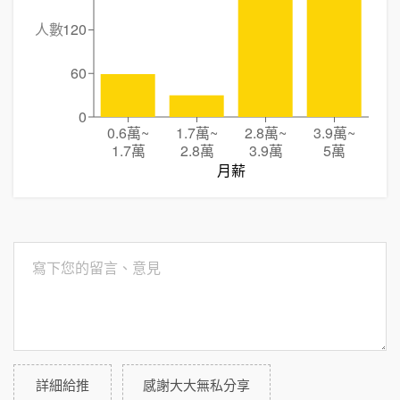
人數
120
60
0
0.6萬
~
1.7萬
~
2.8萬
~
3.9萬
~
1.7萬
2.8萬
3.9萬
5萬
月薪
詳細給推
感謝大大無私分享