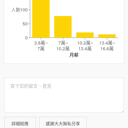
人數
100
50
0
3.8萬
~
7萬
~
10.2萬
~
13.4萬
~
7萬
10.2萬
13.4萬
16.6萬
月薪
詳細給推
感謝大大無私分享