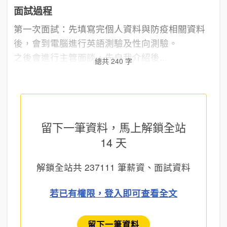
面試過程
第一次面試：先填寫完個人資料與防疫相關資料
後，會到電腦進行英語測驗及性向測驗。
之後會進行主管面談，先自我介紹後...
總共 240 字
留下一筆資料，馬上
解鎖全站
14 天
解鎖全站共
237111
筆薪資、面試資料
若已有權限，登入即可查看全文
留下一筆資料