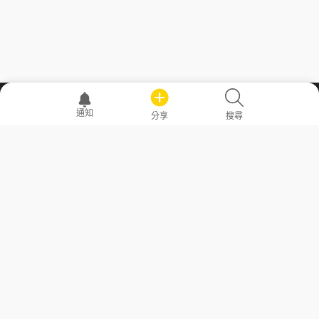
職場透明化運動
通知
分享
搜尋
—— 共享薪水、面試情報，求職不再面議！
求職者工具
常見問答
勞工法令懶人包
常見問答
部落格
發文留言規則
隱私權政策
使用者條款
商品與退款政策