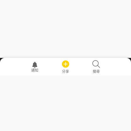
職場透明化運動
通知
分享
搜尋
—— 共享薪水、面試情報，求職不再面議！
求職者工具
常見問答
勞工法令懶人包
常見問答
部落格
發文留言規則
隱私權政策