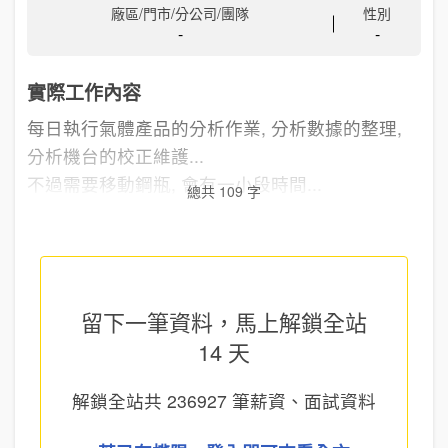
廠區/門市/分公司/團隊
性別
-
-
實際工作內容
每日執行氣體產品的分析作業, 分析數據的整理,
分析機台的校正維護...
不過需要移動鋼瓶, 會有一小段時間...
總共 109 字
留下一筆資料，馬上
解鎖全站
14 天
解鎖全站共
236927
筆薪資、面試資料