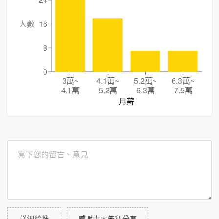
24
人數
16
8
0
3萬
~
4.1萬
~
5.2萬
~
6.3萬
~
4.1萬
5.2萬
6.3萬
7.5萬
月薪
詳細給推
感謝大大無私分享