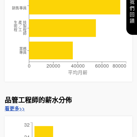
給我們回饋
銷售專員
生 產 技
術 ╱ 製
程 工 程
師
業務
專員
0
20000
40000
60000
80000
平均月薪
品管工程師的薪水分佈
看更多>>
32