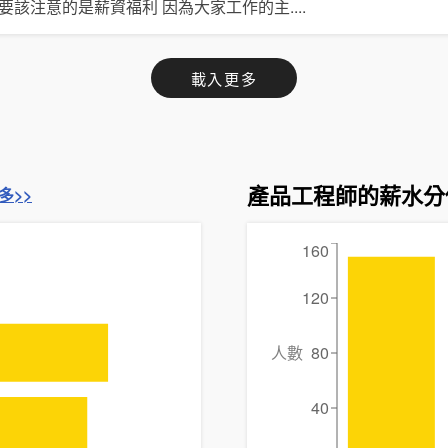
主要該注意的是薪資福利 因為大家工作的主
....
載入更多
產品工程師的薪水分
多>>
160
120
人數
80
40