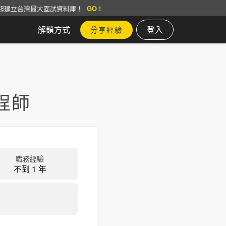
起建立台灣最大面試資料庫！
GO !
解鎖方式
登入
分享經驗
程師
職務經驗
不到 1 年