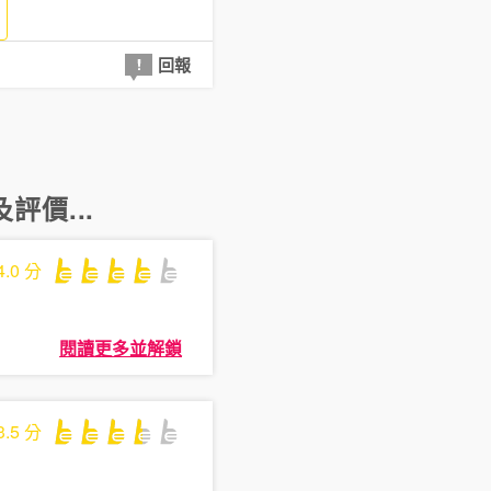
回報
評價...
4.0
分
閱讀更多並解鎖
3.5
分