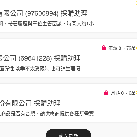
司 (97600894)
採購助理
關，帶著履歷與單位主管面談，時間大約1小
....
年薪 0 ~ 72萬
 (69641228)
採購助理
面彈性,淡季不太受限制,也可請生理假。
....
月薪 0 ~ 6萬
股份有限公司
採購助理
查商品是否有合規、請供應商提供各種所需資
....
載入更多