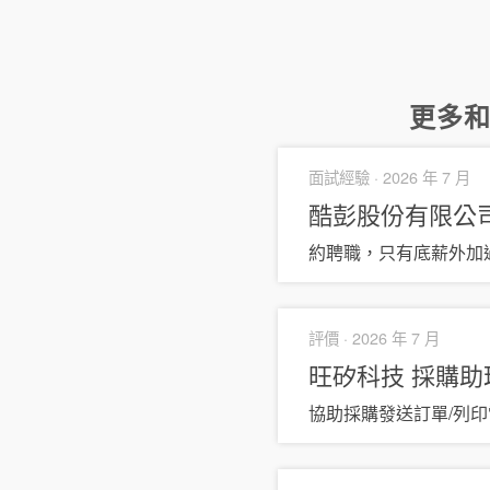
更多
面試經驗 ·
2026 年 7 月
酷彭股份有限公
約聘職，只有底薪外加過
評價 ·
2026 年 7 月
旺矽科技
採購助
協助採購發送訂單/列印