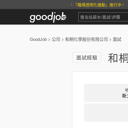
\ 「職場透明化運動」進行中 /
GoodJob
>
公司
>
和桐化學股份有限公司
>
面試
和
面試經驗
新