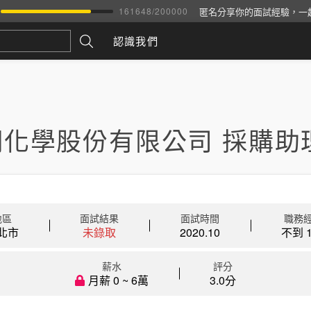
匿名分享你的面試經驗，一
161648
/
200000
認識我們
桐化學股份有限公司 採購助
地區
面試結果
面試時間
職務
北市
未錄取
2020.10
不到 1
薪水
評分
月薪 0 ~ 6萬
3.0分