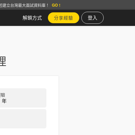
起建立台灣最大面試資料庫！
GO !
解鎖方式
登入
分享經驗
理
經驗
 年