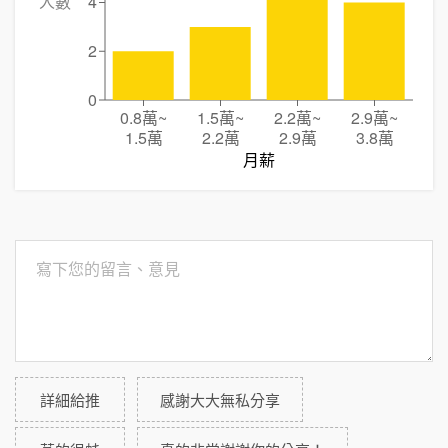
人數
4
2
0
0.8萬
~
1.5萬
~
2.2萬
~
2.9萬
~
1.5萬
2.2萬
2.9萬
3.8萬
月薪
詳細給推
感謝大大無私分享