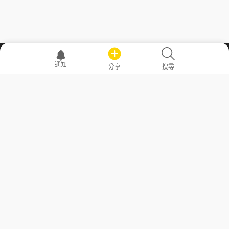
職場透明化運動
通知
分享
搜尋
—— 共享薪水、面試情報，求職不再面議！
求職者工具
常見問答
勞工法令懶人包
常見問答
部落格
發文留言規則
隱私權政策
使用者條款
商品與退款政策
GoodJob