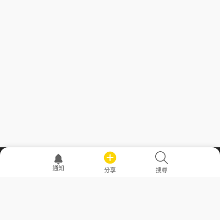
職場透明化運動
通知
分享
搜尋
—— 共享薪水、面試情報，求職不再面議！
求職者工具
常見問答