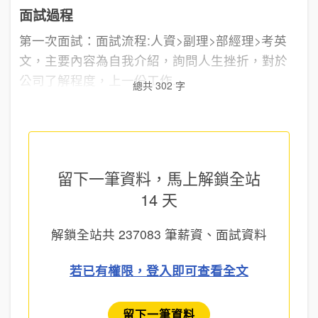
面試過程
第一次面試：面試流程:人資>副理>部經理>考英
文，主要內容為自我介紹，詢問人生挫折，對於
公司了解程度，上一份工作...
總共 302 字
留下一筆資料，馬上
解鎖全站
14 天
解鎖全站共
237083
筆薪資、面試資料
若已有權限，登入即可查看全文
留下一筆資料