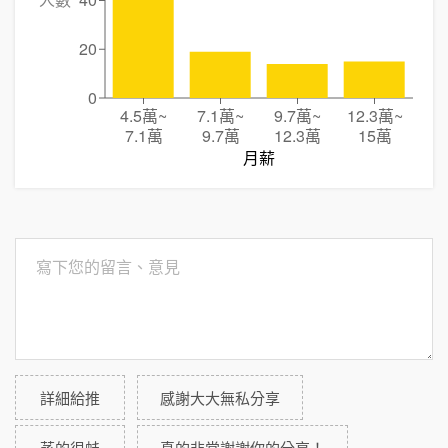
人數
40
20
0
4.5萬
~
7.1萬
~
9.7萬
~
12.3萬
~
7.1萬
9.7萬
12.3萬
15萬
月薪
詳細給推
感謝大大無私分享
蒸的很蚌
真的非常謝謝你的分享！