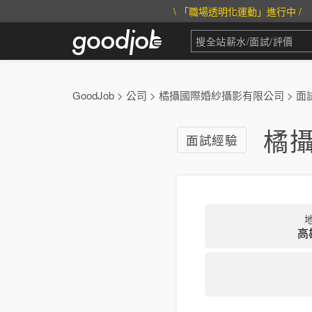
\ 「職場透明化運動」進行中 /
GoodJob
>
公司
>
橘攝國際婚紗攝影有限公司
>
面
橘
面試經驗
高