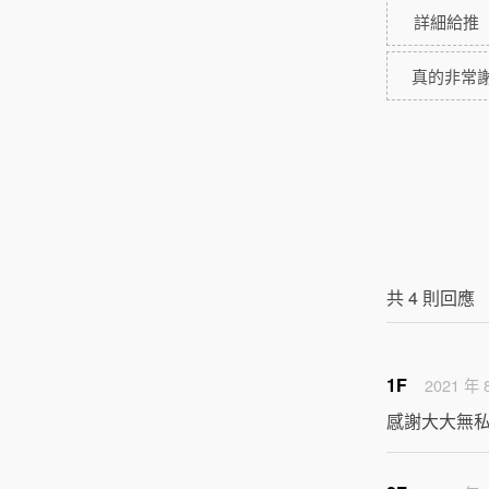
詳細給推
真的非常
共
4
則回應
1F
2021 年 
感謝大大無