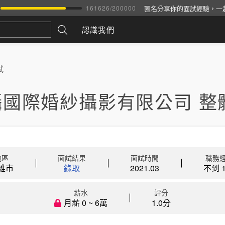
匿名分享你的面試經驗，一
161626
/
200000
認識我們
試
攝國際婚紗攝影有限公司 整
地區
面試結果
面試時間
職務
雄市
錄取
2021.03
不到 1
薪水
評分
月薪 0 ~ 6萬
1.0分