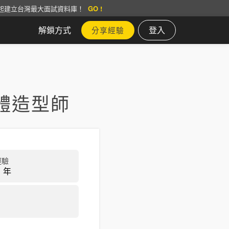
起建立台灣最大面試資料庫！
GO !
解鎖方式
登入
分享經驗
體造型師
經驗
 年