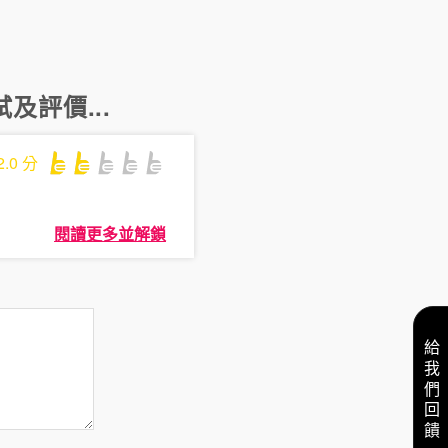
及評價...
2.0
分
閱讀更多並解鎖
給我們回饋