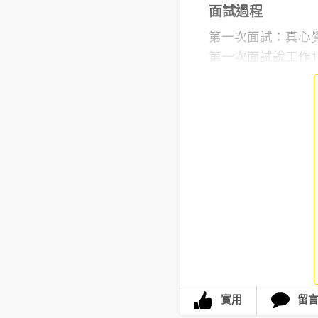
面試過程
第一次面試：真心
第一次面試說工作1
實用
留