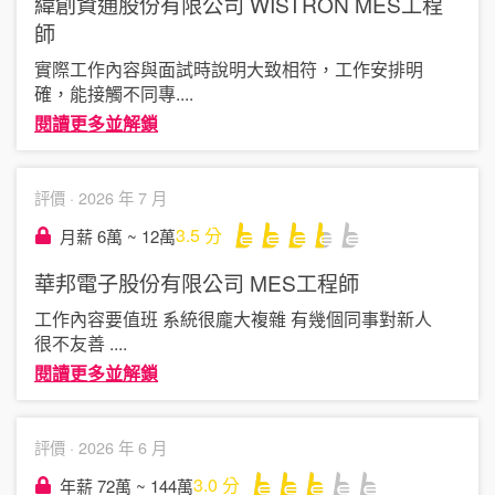
緯創資通股份有限公司 WISTRON
MES工程
師
實際工作內容與面試時說明大致相符，工作安排明
確，能接觸不同專
....
閱讀更多並解鎖
評價 ·
2026 年 7 月
3.5
分
月薪 6萬 ~ 12萬
華邦電子股份有限公司
MES工程師
工作內容要值班 系統很龐大複雜 有幾個同事對新人
很不友善
....
閱讀更多並解鎖
評價 ·
2026 年 6 月
3.0
分
年薪 72萬 ~ 144萬