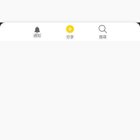
職場透明化運動
通知
分享
搜尋
—— 共享薪水、面試情報，求職不再面議！
求職者工具
常見問答
勞工法令懶人包
常見問答
部落格
發文留言規則
隱私權政策
使用者條款
商品與退款政策
GoodJob