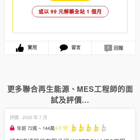
或以 99 元解鎖全站 1 個月
實用
留言
回報
更多
聯合再生能源
、
MES工程師
的面
試及評價...
評價 ·
2026 年 7 月
4.0
分
年薪 72萬 ~ 144萬