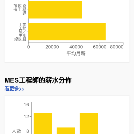
薄 膜 設
備 工 程
師
工業
工程
師╱
生產
線規 劃
0
20000
40000
60000
80000
平均月薪
MES工程師的薪水分佈
看更多>>
16
12
人數
8