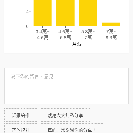
4
0
3.4萬
~
4.6萬
~
5.8萬
~
7萬
~
4.6萬
5.8萬
7萬
8.3萬
月薪
詳細給推
感謝大大無私分享
蒸的很蚌
真的非常謝謝你的分享！