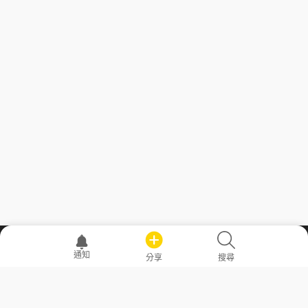
職場透明化運動
通知
分享
搜尋
—— 共享薪水、面試情報，求職不再面議！