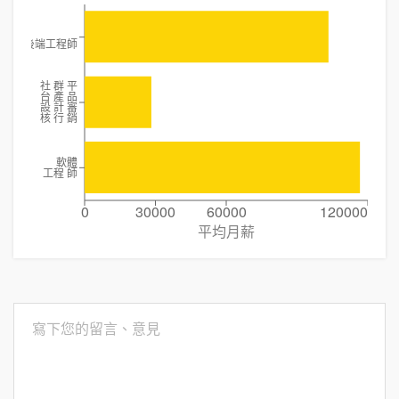
後端工程師
社 群 平
台 產 品
設 計 審
核 行 銷
軟體
工程 師
0
30000
60000
120000
平均月薪