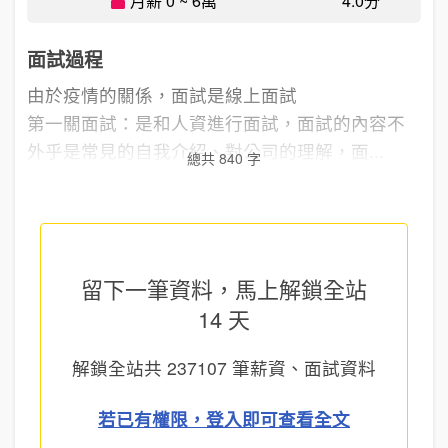
月薪 0 ~ 6萬
4.0分
面試過程
由於疫情的關係，面試是線上面試
第一關面試：是和人資進行面試，面試的內容不
外乎是常見的自我介紹、對公司的理解，面...
總共 840 字
留下一筆資料，馬上
解鎖全站
14 天
解鎖全站共
237107
筆薪資、面試資料
若已有權限，登入即可查看全文