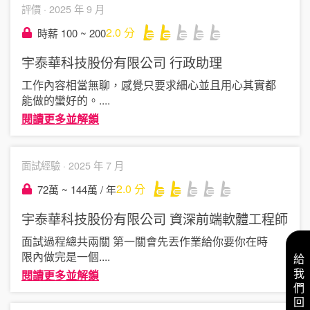
評價 ·
2025 年 9 月
2.0
分
時薪 100 ~ 200
宇泰華科技股份有限公司
行政助理
工作內容相當無聊，感覺只要求細心並且用心其實都
能做的蠻好的。
....
閱讀更多並解鎖
面試經驗 ·
2025 年 7 月
2.0
分
72萬 ~ 144萬 / 年
宇泰華科技股份有限公司
資深前端軟體工程師
面試過程總共兩關 第一關會先丟作業給你要你在時
限內做完是一個
....
給我們回饋
閱讀更多並解鎖