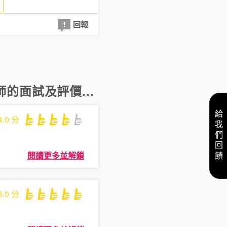
回報
師
的面試及評價...
給我們回饋
4.0
分
閱讀更多並解鎖
5.0
分