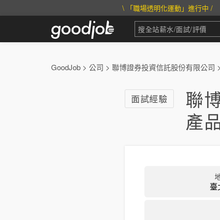
\ 「職場透明化運動」進行中 /
GoodJob
>
公司
>
聯博證券投資信託股份有限公司
聯
面試經驗
產
臺