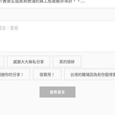
於實習生或是資歷淺的員工態度都非常好，。
....
感謝大大無私分享
蒸的很蚌
謝謝你的分享！
很實用！
台灣的職場因為有你變得
發佈留言