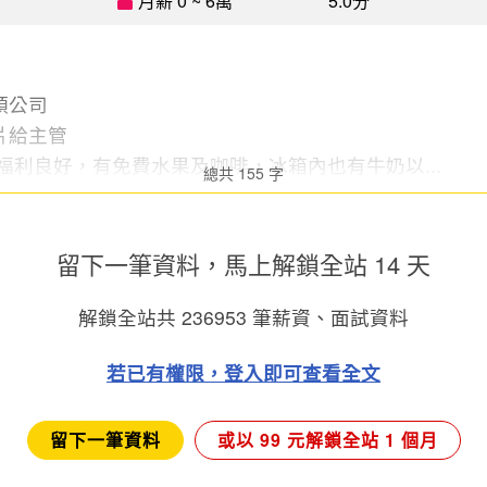
月薪 0 ~ 6萬
5.0分
頭公司
片給主管
福利良好，有免費水果及咖啡，冰箱內也有牛奶以...
總共 155 字
留下一筆資料，馬上
解鎖全站 14 天
解鎖全站共
236953
筆薪資、面試資料
若已有權限，登入即可查看全文
留下一筆資料
或以 99 元解鎖全站 1 個月