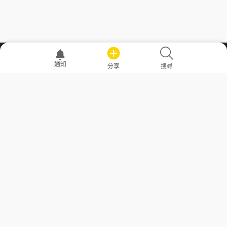
職場透明化運動
通知
分享
搜尋
—— 共享薪水、面試情報，求職不再面議！
求職者工具
常見問答
勞工法令懶人包
常見問答
部落格
發文留言規則
隱私權政策
使用者條款
商品與退款政策
GoodJob