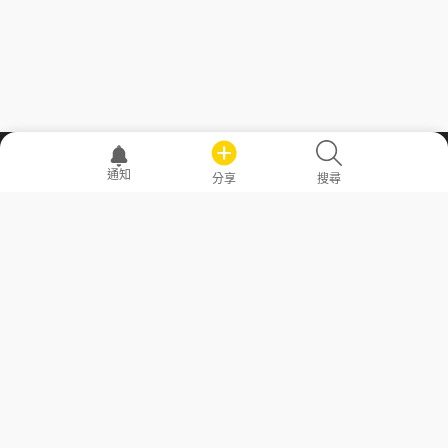
職場透明化運動
通知
分享
搜尋
—— 共享薪水、面試情報，求職不再面議！
求職者工具
常見問答
勞工法令懶人包
常見問答
部落格
發文留言規則
隱私權政策
使用者條款
商品與退款政策