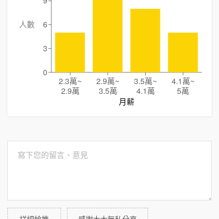
9
人數
6
3
0
2.3萬
~
2.9萬
~
3.5萬
~
4.1萬
~
2.9萬
3.5萬
4.1萬
5萬
月薪
詳細給推
感謝大大無私分享