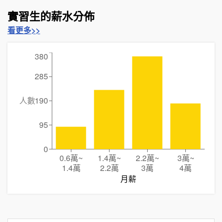
實習生的薪水分佈
看更多>>
380
285
人數
190
95
0
0.6萬
~
1.4萬
~
2.2萬
~
3萬
~
1.4萬
2.2萬
3萬
4萬
月薪