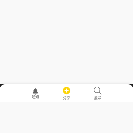
職場透明化運動
通知
分享
搜尋
—— 共享薪水、面試情報，求職不再面議！
求職者工具
常見問答