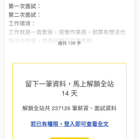
第一次面試：
第二次面試：
工作環境：
工作就是一直套版，很像作業員，就算有想法也
無法去伸展，然後這間公司會高薪...
總共 139 字
留下一筆資料，馬上
解鎖全站
14 天
解鎖全站共
237126
筆薪資、面試資料
若已有權限，登入即可查看全文