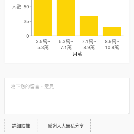
人數
50
25
0
3.5萬
~
5.3萬
~
7.1萬
~
8.9萬
~
5.3萬
7.1萬
8.9萬
10.8萬
月薪
詳細給推
感謝大大無私分享