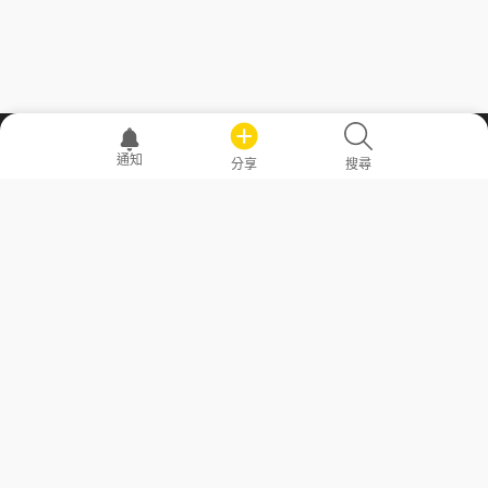
職場透明化運動
通知
分享
搜尋
—— 共享薪水、面試情報，求職不再面議！
求職者工具
常見問答
勞工法令懶人包
常見問答
部落格
發文留言規則
隱私權政策
使用者條款
商品與退款政策
GoodJob