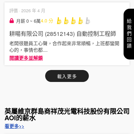
評價 ·
2026 年 4 月
4.0
分
月薪 0 ~ 6萬
給我們回饋
耕暘有限公司 (28512143)
自動控制工程師
老闆很聽員工心聲，合作起來非常順暢，上班都蠻開
心的，事情也都
....
閱讀更多並解鎖
載入更多
英屬維京群島商祥茂光電科技股份有限公司
AOI的薪水
看更多>>