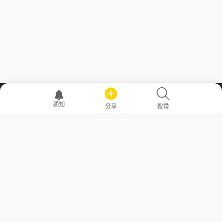
職場透明化運動
通知
分享
搜尋
—— 共享薪水、面試情報，求職不再面議！
求職者工具
常見問答
勞工法令懶人包
常見問答
部落格
發文留言規則
隱私權政策
使用者條款