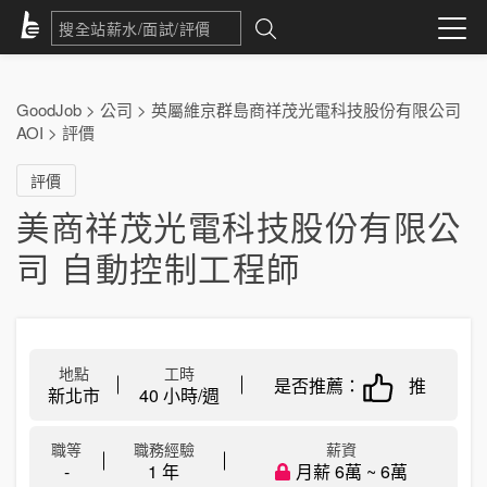
GoodJob
>
公司
>
英屬維京群島商祥茂光電科技股份有限公司
AOI
>
評價
評價
美商祥茂光電科技股份有限公
司 自動控制工程師
地點
工時
是否推薦：
推
新北市
40 小時/週
職等
職務經驗
薪資
-
1 年
月薪 6萬 ~ 6萬