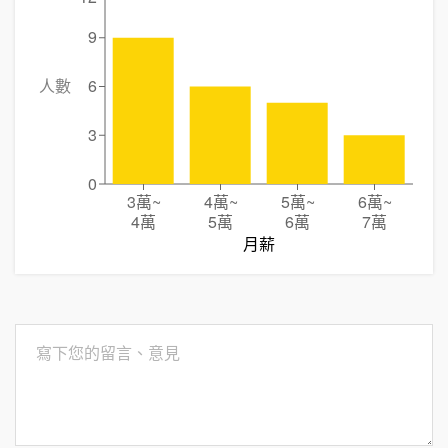
9
人數
6
3
0
3萬
~
4萬
~
5萬
~
6萬
~
4萬
5萬
6萬
7萬
月薪