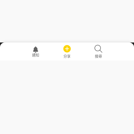
職場透明化運動
通知
分享
搜尋
—— 共享薪水、面試情報，求職不再面議！
求職者工具
常見問答
勞工法令懶人包
常見問答
部落格
發文留言規則
隱私權政策
使用者條款
商品與退款政策