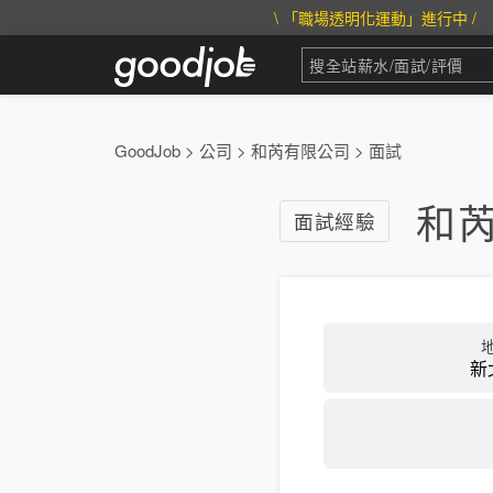
\ 「職場透明化運動」進行中 /
GoodJob
>
公司
>
和芮有限公司
>
面試
和
面試經驗
新