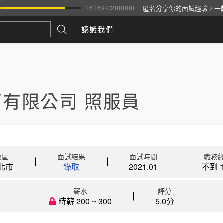
匿名分享你的面試經驗，一
161692
/
200000
認識我們
芮有限公司 照服員
地區
面試結果
面試時間
職務
北市
錄取
2021.01
不到 1
薪水
評分
時薪 200 ~ 300
5.0分