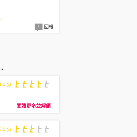
回報
.
4.0
分
閱讀更多並解鎖
3.0
分