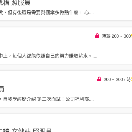
機構
照服員
做，但有後還是需要幫個案多做點什麼， 心
....
時薪 200 ~ 300
中上，每個人都能依照自己的努力賺取薪水。
....
200 ~ 200 / 時
員
，自我學經歷介紹 第二次面試：公司福利部
....
工讀-文健站
照服員