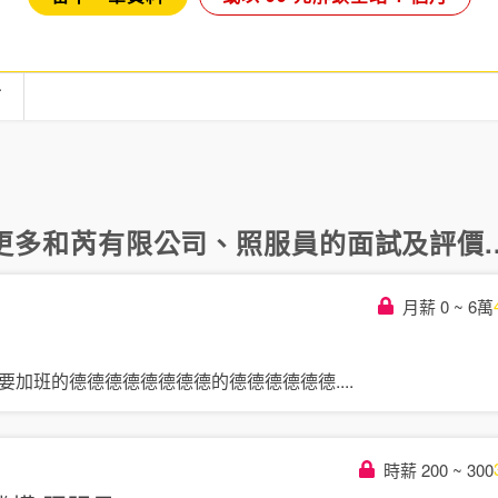
言
更多
和芮有限公司
、
照服員
的面試及評價..
月薪 0 ~ 6萬
別要加班的德德德德德德德德的德德德德德德
....
時薪 200 ~ 300