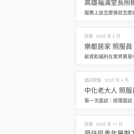
高雄福滿堂長照
服務上該怎麼做就怎麼
評價 ·
2025 年 2 月
樂都居家
照服員
薪資和福利在業界算是
面試經驗 ·
2023 年 4 月
中化老大人
照服
第一次面試：經理面試
評價 ·
2022 年 11 月
原住民青年暑期