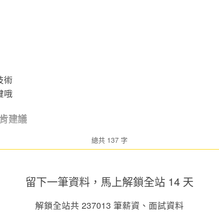
技術
鍵哦
肯建議
總共 137 字
留下一筆資料，馬上
解鎖全站 14 天
解鎖全站共
237013
筆薪資、面試資料