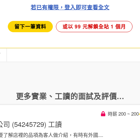
若已有權限，登入即可查看全文
留下一筆資料
或以 99 元解鎖全站 1 個月
言
更多
實業
、
工讀
的面試及評價...
時薪 200 ~ 200
(54245729)
工讀
要了解店裡的品項為客人做介紹，有時有外國
....