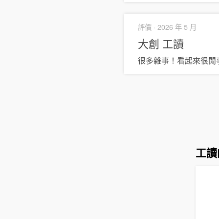
評價 ·
2026 年 5 月
大創
工讀
很多雜事！看起來很閒
工讀