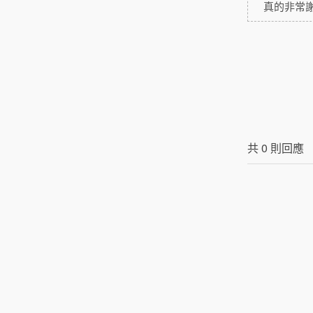
真的非常
共
0
則回應