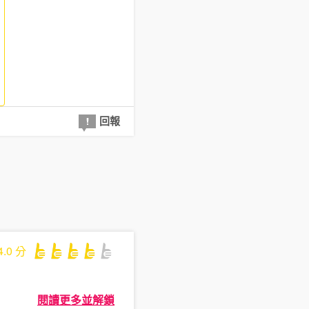
回報
4.0
分
閱讀更多並解鎖