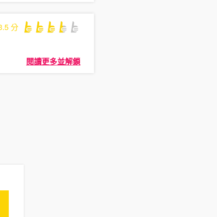
3.5
分
閱讀更多並解鎖