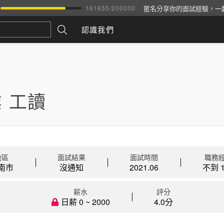
匿名分享你的面試經驗，一
161655
/
200000
認識我們
 工讀
地區
面試結果
面試時間
職務
南市
沒通知
2021.06
不到 1
薪水
評分
日薪 0 ~ 2000
4.0分