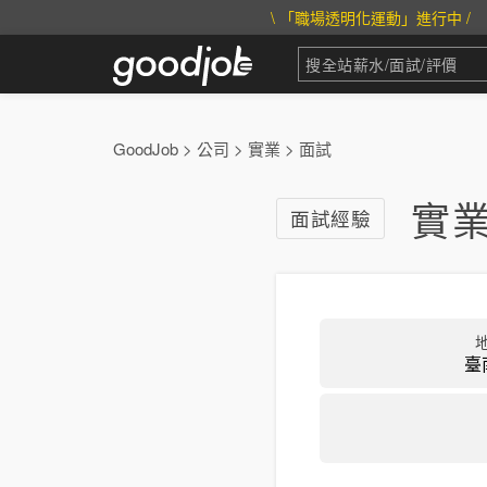
\ 「職場透明化運動」進行中 /
GoodJob
>
公司
>
實業
>
面試
實業
面試經驗
臺