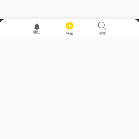
職場透明化運動
通知
分享
搜尋
—— 共享薪水、面試情報，求職不再面議！
求職者工具
常見問答
勞工法令懶人包
常見問答
部落格
發文留言規則
隱私權政策
使用者條款
商品與退款政策
GoodJob