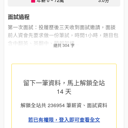
年薪 0 ~ 72萬
3.0分
面試過程
第一次面試：投履歷後三天收到面試邀請，面談
前人資會先要求做一份筆試，時間1小時，題目包
含中翻英、英翻中、簡報架構...
總共 304 字
留下一筆資料，馬上
解鎖全站
14 天
解鎖全站共
236954
筆薪資、面試資料
若已有權限，登入即可查看全文