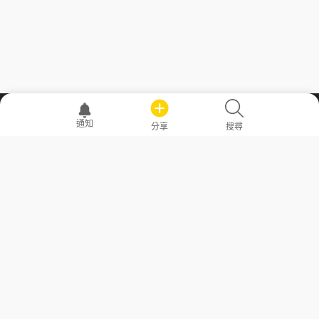
職場透明化運動
通知
分享
搜尋
—— 共享薪水、面試情報，求職不再面議！
求職者工具
常見問答
勞工法令懶人包
常見問答
部落格
發文留言規則
隱私權政策
使用者條款
商品與退款政策