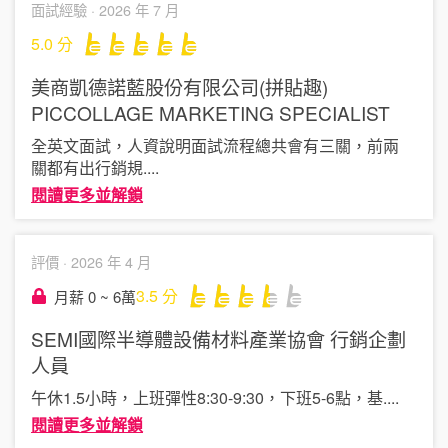
面試經驗 ·
2026 年 7 月
5.0
分
美商凱德諾藍股份有限公司(拼貼趣)
PICCOLLAGE
MARKETING SPECIALIST
全英文面試，人資說明面試流程總共會有三關，前兩
關都有出行銷規
....
閱讀更多並解鎖
評價 ·
2026 年 4 月
3.5
分
月薪 0 ~ 6萬
SEMI國際半導體設備材料產業協會
行銷企劃
人員
午休1.5小時，上班彈性8:30-9:30，下班5-6點，基
....
閱讀更多並解鎖