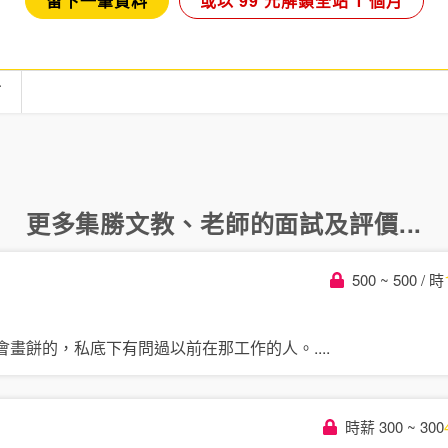
留下一筆資料
或以 99 元解鎖全站 1 個月
言
更多
集勝文教
、
老師
的面試及評價...
500 ~ 500 / 時
會畫餅的，私底下有問過以前在那工作的人。
....
時薪 300 ~ 300