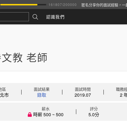
匿名分享你的面試經驗，一
161807
/
200000
認識我們
文教 老師
地區
面試結果
面試時間
職務
北市
錄取
2019.07
2 
薪水
評分
時薪 500 ~ 500
5.0分