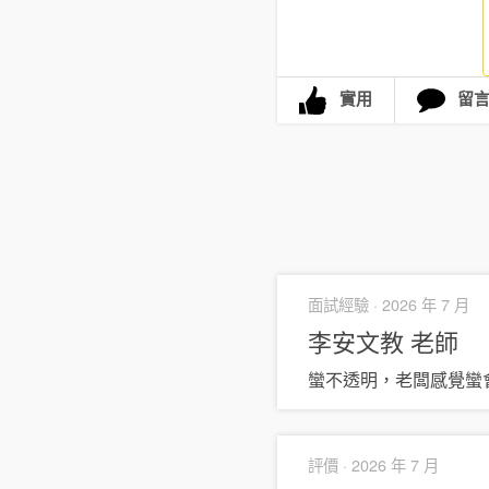
實用
留
面試經驗 ·
2026 年 7 月
李安文教
老師
蠻不透明，老闆感覺蠻
評價 ·
2026 年 7 月