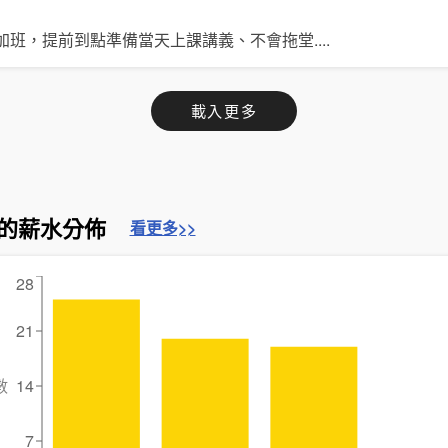
加班，提前到點準備當天上課講義、不會拖堂
....
載入更多
的薪水分佈
看更多>>
28
21
數
14
7