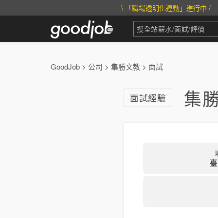
\ 「職場透明化運動」進行中 /
GoodJob
>
公司
>
集勝文教
>
面試
集勝
面試經驗
臺