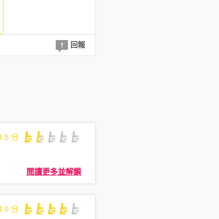
回報
1.5
分
閱讀更多並解鎖
4.0
分