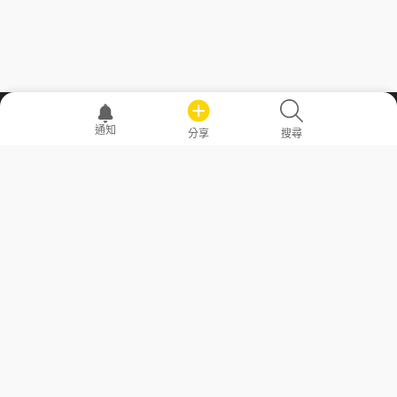
職場透明化運動
通知
分享
搜尋
—— 共享薪水、面試情報，求職不再面議！
求職者工具
常見問答
勞工法令懶人包
常見問答
部落格
發文留言規則
隱私權政策
使用者條款
商品與退款政策
GoodJob