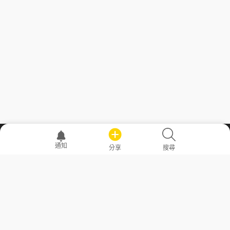
職場透明化運動
通知
分享
搜尋
—— 共享薪水、面試情報，求職不再面議！
求職者工具
常見問答
勞工法令懶人包
常見問答