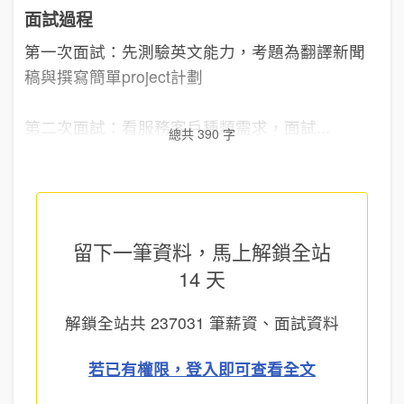
面試過程
第一次面試：先測驗英文能力，考題為翻譯新聞
稿與撰寫簡單project計劃
第二次面試：看服務客戶種類需求，面試...
總共 390 字
留下一筆資料，馬上
解鎖全站
14 天
解鎖全站共
237031
筆薪資、面試資料
若已有權限，登入即可查看全文