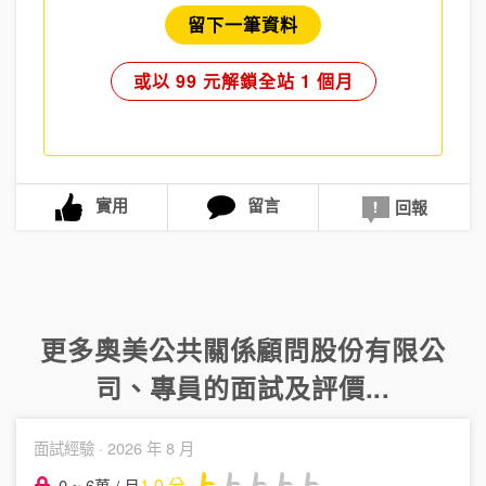
留下一筆資料
或以 99 元解鎖全站 1 個月
實用
留言
回報
更多
奧美公共關係顧問股份有限公
司
、
專員
的面試及評價...
面試經驗 ·
2026 年 8 月
1.0
分
0 ~ 6萬 / 月