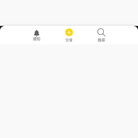
職場透明化運動
通知
分享
搜尋
—— 共享薪水、面試情報，求職不再面議！
求職者工具
常見問答
勞工法令懶人包
常見問答
部落格
發文留言規則
隱私權政策
使用者條款
商品與退款政策
GoodJob