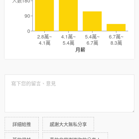
人數
180
90
0
2.8萬
~
4.1萬
~
5.4萬
~
6.7萬
~
4.1萬
5.4萬
6.7萬
8.3萬
月薪
詳細給推
感謝大大無私分享