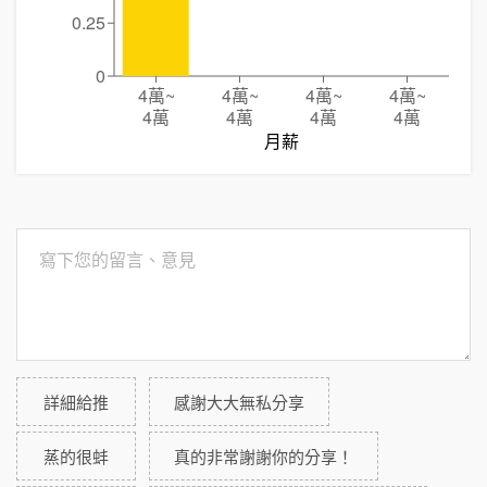
0.25
0
4萬
~
4萬
~
4萬
~
4萬
~
4萬
4萬
4萬
4萬
月薪
詳細給推
感謝大大無私分享
蒸的很蚌
真的非常謝謝你的分享！