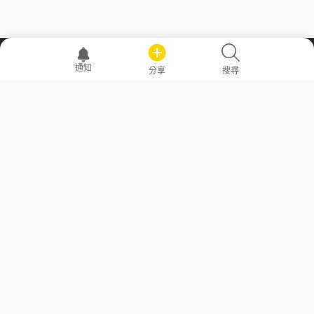
職場透明化運動
通知
分享
搜尋
—— 共享薪水、面試情報，求職不再面議！
求職者工具
常見問答
勞工法令懶人包
常見問答
部落格
發文留言規則
隱私權政策
使用者條款
商品與退款政策
GoodJob
關於我們