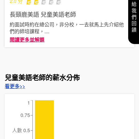
2.0
分
給我們回饋
長頸鹿美語
兒童美語老師
約面試時約在總公司，非分校，一去就馬上先介紹他
們的師培課程，
....
閱讀更多並解鎖
兒童美語老師的薪水分佈
看更多>>
1
0.75
人數
0.5