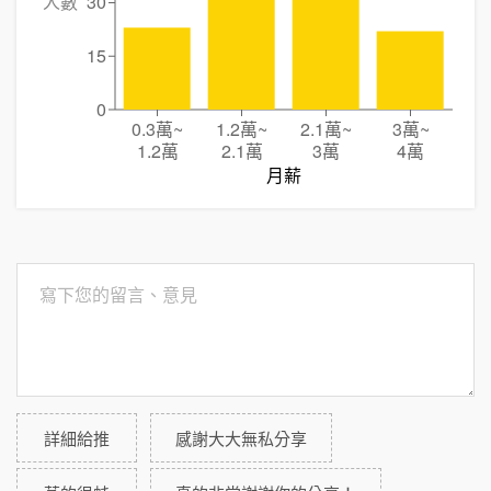
人數
30
15
0
0.3萬
~
1.2萬
~
2.1萬
~
3萬
~
1.2萬
2.1萬
3萬
4萬
月薪
詳細給推
感謝大大無私分享