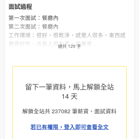
面試過程
第一次面試：餐廳內
第二次面試：餐廳內
工作環境：很好，很乾淨，感覺人很多，東西感
覺很好吃，店長人很友善，很專業...
總共 129 字
留下一筆資料，馬上
解鎖全站
14 天
解鎖全站共
237082
筆薪資、面試資料
若已有權限，登入即可查看全文