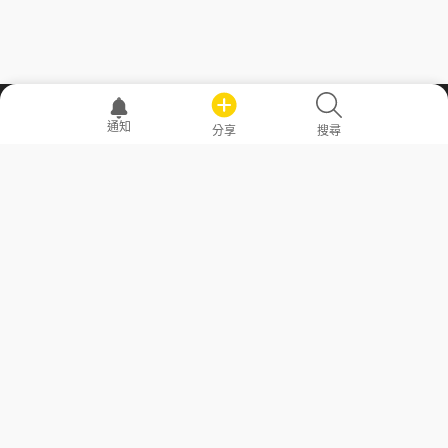
職場透明化運動
通知
分享
搜尋
—— 共享薪水、面試情報，求職不再面議！
求職者工具
常見問答
勞工法令懶人包
常見問答
部落格
發文留言規則
隱私權政策
使用者條款
商品與退款政策
GoodJob