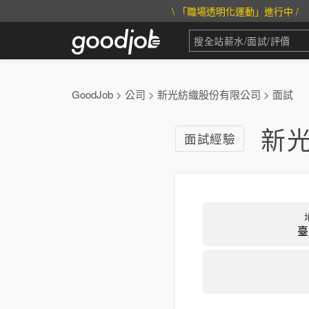
\ 「職場透明化運動」進行中 /
GoodJob
>
公司
>
新光紡織股份有限公司
>
面試
新
面試經驗
臺