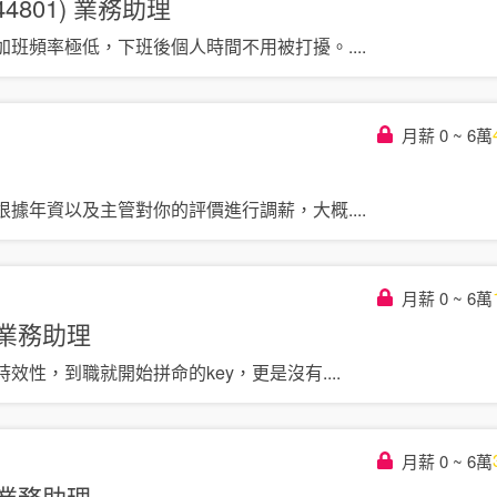
4801)
業務助理
加班頻率極低，下班後個人時間不用被打擾。
....
月薪 0 ~ 6萬
根據年資以及主管對你的評價進行調薪，大概
....
月薪 0 ~ 6萬
業務助理
時效性，到職就開始拼命的key，更是沒有
....
月薪 0 ~ 6萬
業務助理