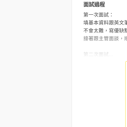
面試過程
第一次面試：
填基本資料跟英文
不會太難，寫優缺
接著跟主管面談，
第二次面試...