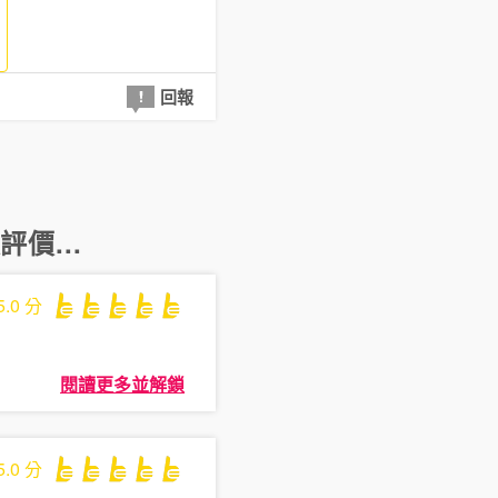
回報
價...
5.0
分
閱讀更多並解鎖
5.0
分