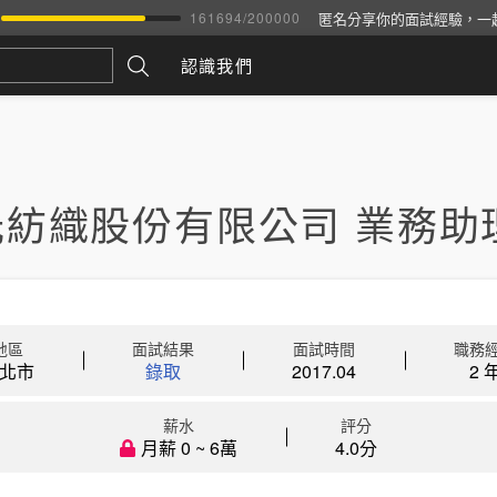
匿名分享你的面試經驗，一
161694
/
200000
認識我們
光紡織股份有限公司 業務助
地區
面試結果
面試時間
職務
北市
錄取
2017.04
2 
薪水
評分
月薪 0 ~ 6萬
4.0分