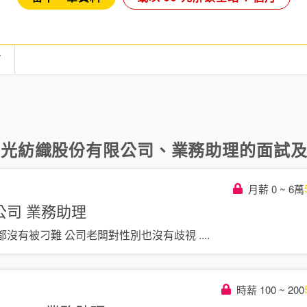
言
新光紡織股份有限公司
、
業務助理
的面試及評
月薪 0 ~ 6萬
公司
業務助理
都沒有被刁難 公司老闆對性別也沒有歧視
....
時薪 100 ~ 200