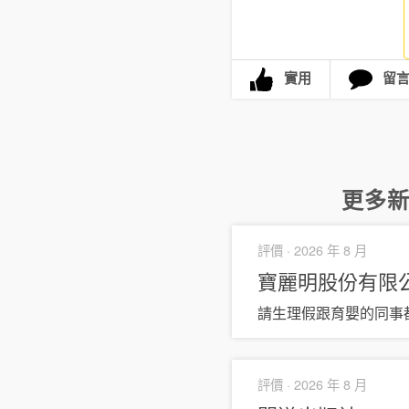
實用
留
更多
評價 ·
2026 年 8 月
寶麗明股份有限
請生理假跟育嬰的同事
評價 ·
2026 年 8 月