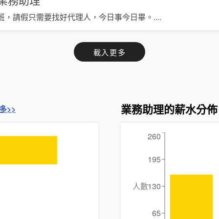
班，請假只需要找好代理人，今日事今日畢。
....
載入更多
業務助理的薪水分佈
多>>
260
195
人數
130
65