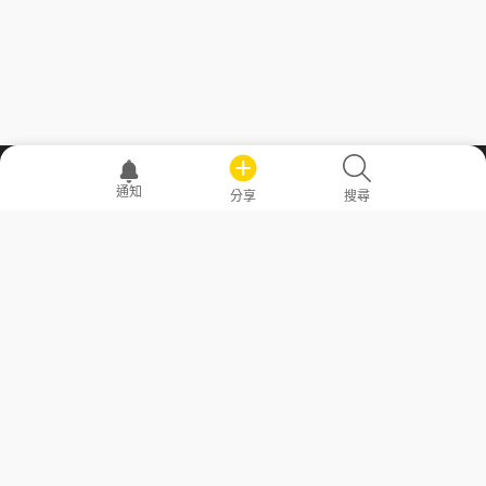
職場透明化運動
通知
分享
搜尋
—— 共享薪水、面試情報，求職不再面議！
求職者工具
常見問答
勞工法令懶人包
常見問答
部落格
發文留言規則
隱私權政策
使用者條款
商品與退款政策