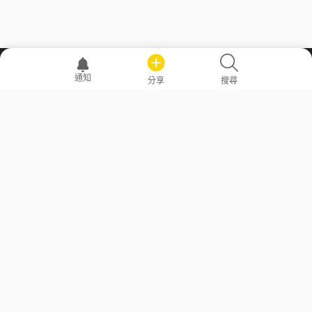
職場透明化運動
通知
分享
搜尋
—— 共享薪水、面試情報，求職不再面議！
求職者工具
常見問答
勞工法令懶人包
常見問答
部落格
發文留言規則
隱私權政策
使用者條款
商品與退款政策
GoodJob