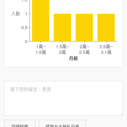
人數
1
0.5
0
1萬
~
1.5萬
~
2萬
~
2.5萬
~
1.5萬
2萬
2.5萬
3.1萬
月薪
詳細給推
感謝大大無私分享