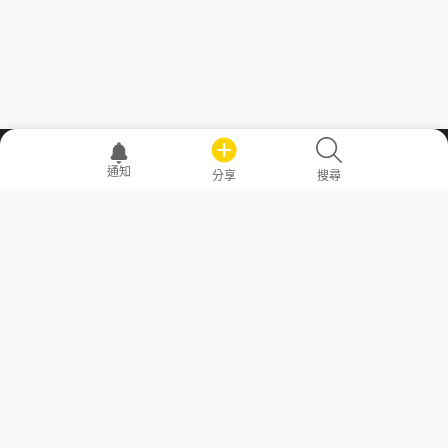
職場透明化運動
通知
分享
搜尋
—— 共享薪水、面試情報，求職不再面議！
求職者工具
常見問答
勞工法令懶人包
常見問答
部落格
發文留言規則
隱私權政策
使用者條款
商品與退款政策