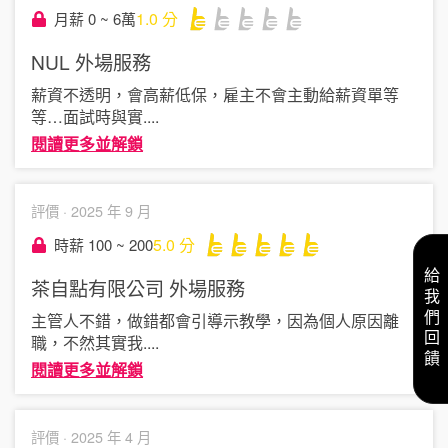
1.0
分
月薪 0 ~ 6萬
NUL
外場服務
薪資不透明，會高薪低保，雇主不會主動給薪資單等
等…面試時與實
....
閱讀更多並解鎖
評價 ·
2025 年 9 月
5.0
分
時薪 100 ~ 200
給我們回饋
茶自點有限公司
外場服務
主管人不錯，做錯都會引導示教學，因為個人原因離
職，不然其實我
....
閱讀更多並解鎖
評價 ·
2025 年 4 月