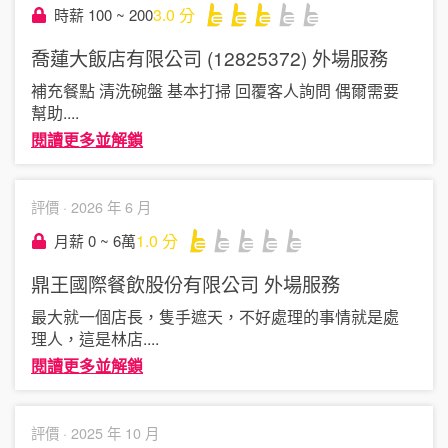
3.0
分
時薪 100 ~ 200
喬蓮大飯店有限公司 (12825372)
外場服務
補充餐點 清洗碗盤 基本打掃 回覆客人詢問 偶爾需要
幫助
....
閱讀更多並解鎖
評價 ·
2026 年 6 月
1.0
分
月薪 0 ~ 6萬
鼎王國際餐飲股份有限公司
外場服務
最大就一個店長，隻手遮天，不好處理的事情就是處
理人，這是林店
....
閱讀更多並解鎖
評價 ·
2025 年 10 月