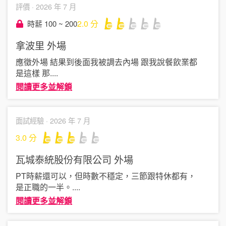
評價 ·
2026 年 7 月
2.0
分
時薪 100 ~ 200
拿波里
外場
應徵外場 結果到後面我被調去內場 跟我說餐飲業都
是這樣 那
....
閱讀更多並解鎖
面試經驗 ·
2026 年 7 月
3.0
分
瓦城泰統股份有限公司
外場
PT時薪還可以，但時數不穩定，三節跟特休都有，
是正職的一半。
....
閱讀更多並解鎖