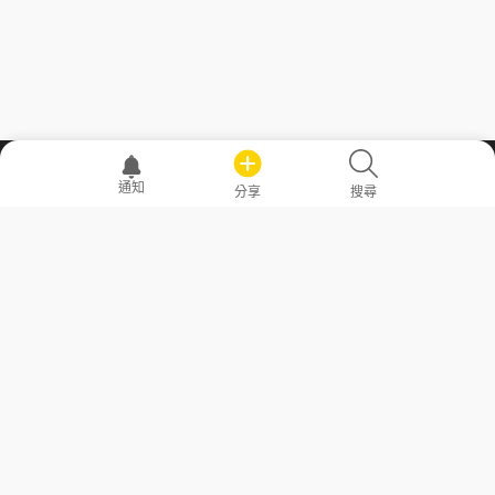
職場透明化運動
通知
分享
搜尋
—— 共享薪水、面試情報，求職不再面議！
求職者工具
常見問答
勞工法令懶人包
常見問答
部落格
發文留言規則
隱私權政策
使用者條款
商品與退款政策