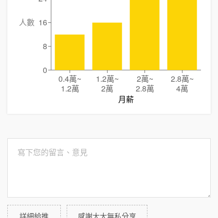
人數
16
8
0
0.4萬
~
1.2萬
~
2萬
~
2.8萬
~
1.2萬
2萬
2.8萬
4萬
月薪
詳細給推
感謝大大無私分享